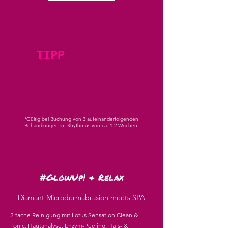
Einzelbehandlung
180,-
TIPP
Natürlich auch im
480,-
beliebten
3er Abo
zu
buchen*
*Gültig bei Buchung von 3 aufeinanderfolgenden
Behandlungen im Rhythmus von ca. 1-2 Wochen.
#GlowUp! & Relax
Diamant Microdermabrasion meets SPA
2-fache Reinigung mit Lotus Sensation Clean &
Tonic, Hautanalyse, Enzym-Peeling, Hals- &