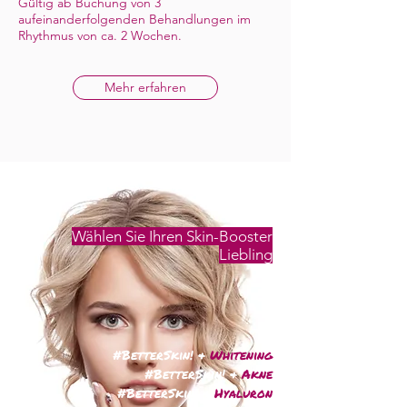
Gültig ab Buchung von 3
aufeinanderfolgenden Behandlungen im
Rhythmus von ca. 2 Wochen.
Mehr erfahren
Wählen Sie Ihren Skin-Booster
Liebling
#BetterSkin! &
Whitening
#BetterSkin! &
Akne
#BetterSkin! &
Hyaluron