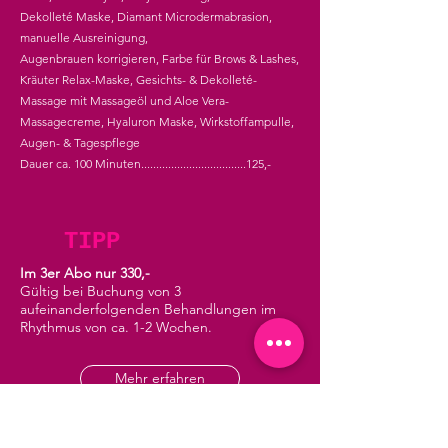
Dekolleté Maske, Diamant Microdermabrasion,
manuelle Ausreinigung,
Augenbrauen korrigieren, Farbe für Brows & Lashes,
Kräuter Relax-Maske, Gesichts- & Dekolleté-
Massage mit Massageöl und Aloe Vera-
Massagecreme, Hyaluron Maske, Wirkstoffampulle,
Augen- & Tagespflege
Dauer ca. 100 Minuten...................................125,-
TIPP
Im 3er Abo nur 330,-
Gültig bei Buchung von 3
aufeinanderfolgenden Behandlungen im
Rhythmus von ca. 1-2 Wochen.
Mehr erfahren