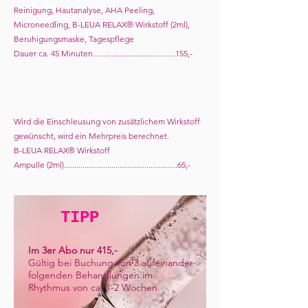
Reinigung, Hautanalyse, AHA Peeling,
Microneedling, B-LEUA RELAX® Wirkstoff (2ml),
Beruhigungsmaske, Tagespflege
Dauer ca. 45 Minuten........................................155,-
Wird die Einschleusung von zusätzlichem Wirkstoff
gewünscht, wird ein Mehrpreis berechnet.
B-LEUA RELAX® Wirkstoff
Ampulle (2ml).......................................................
65,-
TIPP
Im 3er Abo nur 415,-
Gültig bei Buchung von 3 aufeinander-
folgenden Behandlungen im
Rhythmus von ca. 1-2 Wochen.