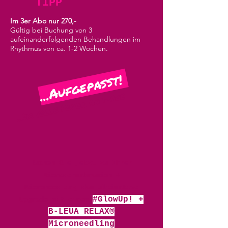
TIPP
Im 3er Abo nur 270,-
Gültig bei Buchung von 3
aufeinanderfolgenden Behandlungen im
Rhythmus von ca. 1-2 Wochen.
...Aufgepasst!
...Die volle Power Anti-Age
Buchen Sie jetzt zu Ihrer
Microdermabrasion +
Microneedling das ultimative
#GlowUp! +
Upgrade mit einem
B-LEUA RELAX®
Microneedling