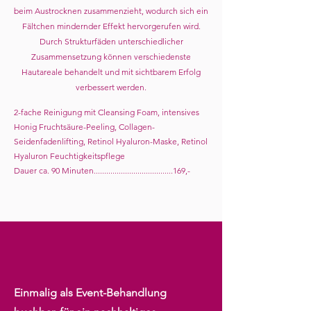
beim Austrocknen zusammenzieht, wodurch sich ein
Fältchen mindernder Effekt hervorgerufen wird.
Durch Strukturfäden unterschiedlicher
Zusammensetzung können verschiedenste
Hautareale behandelt und mit sichtbarem Erfolg
verbessert werden.
2-fache Reinigung mit Cleansing Foam, intensives
Honig Fruchtsäure-Peeling, Collagen-
Seidenfadenlifting, Retinol Hyaluron-Maske, Retinol
Hyaluron Feuchtigkeitspflege
Dauer ca. 90 Minuten......................................169,-
Einmalig als Event-Behandlung