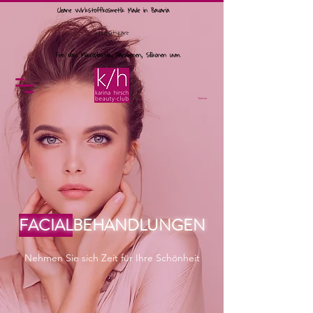
Cleane Wirkstoffkosmetik Made in Bavaria
khbeautycare
Frei von: Mikroplastik, Parabenen, Silikonen uvm.
Menü
Termine
FACIAL
BEHANDLUNGEN
Nehmen Sie sich Zeit für Ihre Schönheit