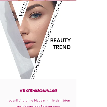
BEAUTY
TREND
#ByeByeWrinkles!
Fadenlifting ohne Nadeln!
- mittels Fäden
aus Kokons der Seidenraupe