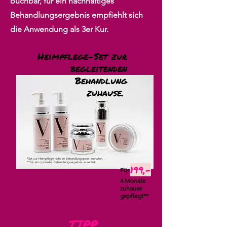
buchbar, für ein nachhaltiges
Behandlungsergebnis empfiehlt sich
die Anwendung als 3er Kur.
Heimpflege-Set zur
begleitenden
Behandlung
zuhause.
*Set zur Heimpflege nicht im Behandlungspreis enthalten.
**Für ein optimales Behandlungsergebnis essentiell.
199,-
Für
4 Monate
zuhause
gepflegt**
TIPP