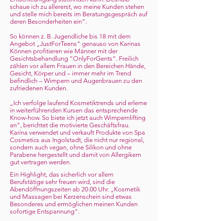
schaue ich zu allererst, wo meine Kunden stehen
und stelle mich bereits im Beratungsgespräch auf
deren Besonderheiten ein“.
So können z. B. Jugendliche bis 18 mit dem
Angebot „JustForTeens“ genauso von Karinas
Können profitieren wie Männer mit der
Gesichtsbehandlung “OnlyForGents“. Freilich
zählen vor allem Frauen in den Bereichen Hände,
Gesicht, Körper und – immer mehr im Trend
befindlich – Wimpern und Augenbrauen zu den
zufriedenen Kunden.
„Ich verfolge laufend Kosmetiktrends und erlerne
in weiterführenden Kursen das entsprechende
Know-how. So biete ich jetzt auch Wimpernlifting
an“, berichtet die motivierte Geschäftsfrau.
Karina verwendet und verkauft Produkte von Spa
Cosmetics aus Ingolstadt, die nicht nur regional,
sondern auch vegan, ohne Silikon und ohne
Parabene hergestellt und damit von Allergikern
gut vertragen werden.
Ein Highlight, das sicherlich vor allem
Berufstätige sehr freuen wird, sind die
Abendöffnungszeiten ab 20.00 Uhr. „Kosmetik
und Massagen bei Kerzenschein sind etwas
Besonderes und ermöglichen meinen Kunden
sofortige Entspannung“.