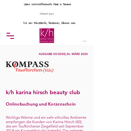
Cleane Wirkstoffkosmetik Made in Bavaria
khbeautycare
Frei von: Mikroplastik, Parabenen, Silikonen uvm.
Menü
Termine
AUSGABE 03/2020| 26. MÄRZ 2020
k/h karina hirsch beauty club
Onlinebuchung und Kerzenschein
Wohlige Wärme und ein sehr stilvolles Ambiente
empfangen die Kunden von Karina Hirsch (40),
die am Taufkirchener Ziegelfeld seit September
2019 ein Kosmetikstudio betreibt. Die gelernte