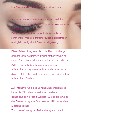
Mit Diamant Microkristallen zu schöner Haut
Bei der Diamant Microdermabrasion handelt es
sich um eine Behandlung im Feld der Apparativen
Kosmetik.
Dabei werden obere Hautschichten sanft und
schmerzfrei mittels ultrafeiner Kristalle abgetragen
und gleichzeitig durch Vakuum abgesaugt.
Diese Behandlung stimuliert die Haut, und regt
dadurch den natürlichen Regenerationszyklus an.
Durch fortschreitendes Alter verlängert sich dieser
Zyklus. Somit haben Microdermabrasions-
Behandlungen gewissermaßen auch einen Anti-
Aging Effekt. Die Haut wirk bereits nach der ersten
Behandlung frischer.
Zur Intensivierung des Behandlungsergebnisses
kann die Microdermabrasion um weitere
Behandlungen ergänzt werden, wie beispielsweise
die Anwendung von Fruchtsäure (AHA) oder dem
Mircroneedling.
Zur Unterstützung der Behandlung auch nach