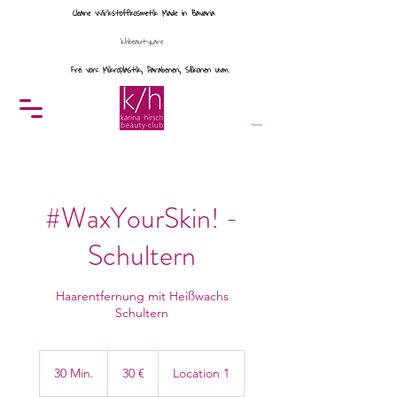
Cleane Wirkstoffkosmetik Made in Bavaria
khbeautycare
Frei von: Mikroplastik, Parabenen, Silikonen uvm.
Menü
Termine
#WaxYourSkin! -
Schultern
Haarentfernung mit Heißwachs
Schultern
30
Euro
30 Min.
3
30 €
Location 1
0