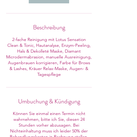
0
M
i
n
.
Beschreibung
2-fache Reinigung mit Lotus Sensation
Clean & Tonic, Hautanalyse, Enzym-Peeling,
Hals & Dekolleté Maske, Diamant
Microdermabrasion, manuelle Ausreinigung,
Augenbrauen korrigieren, Farbe für Brows
& Lashes, Kräuer Relax-Maske, Augen- &
Tagespflege
Umbuchung & Kündigung
Können Sie einmal einen Termin nicht
wahrnehmen, bitte ich Sie, diesen 24
Stunden vorher abzusagen. Bei
Nichteinhaltung muss ich leider 50% der
Behandlungskosten in Rechnung stellen.