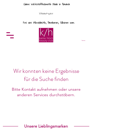
Cleane Wirkstoffkosmetik Made in Bavaria
khbeautycare
Frei von: Mikroplastik, Parabenen, Silikonen uvm.
Menü
Termine
Wir konnten keine Ergebnisse
für die Suche finden
Bitte Kontakt aufnehmen oder unsere
anderen Services durchstöbern.
Unsere Lieblingsmarken